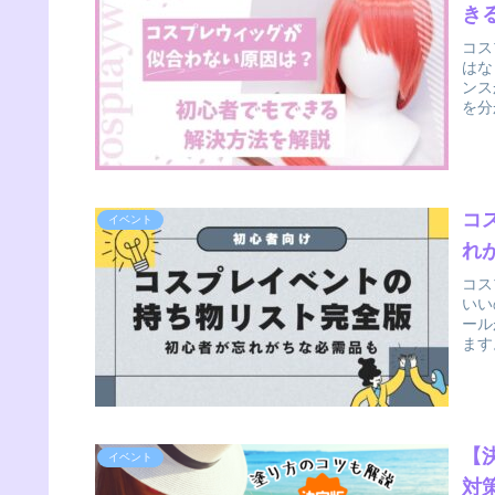
き
コス
はな
ンス
を分
コ
イベント
れ
コス
いい
ール
ます
【
イベント
対