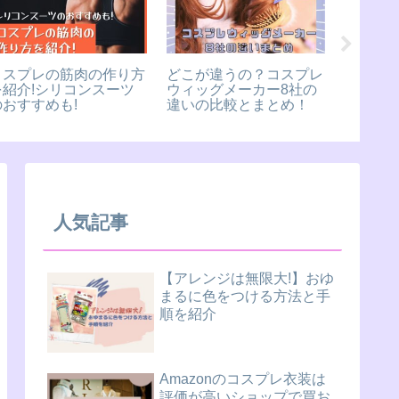
コスプレの筋肉の作り方
どこが違うの？コスプレ
Amaz
を紹介!シリコンスーツ
ウィッグメーカー8社の
は評価
のおすすめも!
違いの比較とまとめ！
買おう!
処法も
人気記事
【アレンジは無限大!】おゆ
まるに色をつける方法と手
順を紹介
Amazonのコスプレ衣装は
評価が高いショップで買お