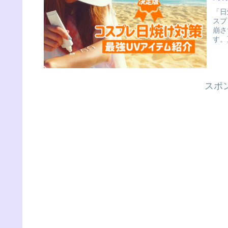
「日
スプ
崩さ
す。
全力
スポ