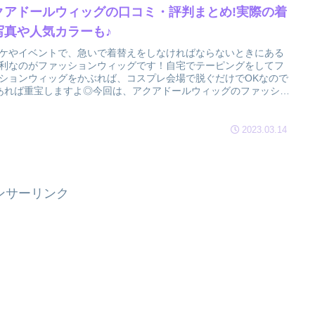
クアドールウィッグの口コミ・評判まとめ!実際の着
写真や人気カラーも♪
ケやイベントで、急いで着替えをしなければならないときにある
利なのがファッションウィッグです！自宅でテーピングをしてフ
ションウィッグをかぶれば、コスプレ会場で脱ぐだけでOKなので
あれば重宝しますよ◎今回は、アクアドールウィッグのファッショ
ウィッグを私が実際に購入してみた感想と口コミ・評判のまとめ
紹介します♪
2023.03.14
ンサーリンク