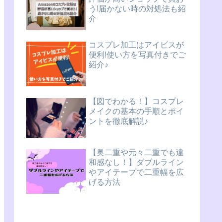
う!届かない時の対処法も紹
介
コスプレ加工はアイビスが
便利!使い方を写真付きでご
紹介♪
【図でわかる！】コスプレ
メイクの基本の手順とポイ
ントを徹底解説♪
【奥二重や元々二重でも違
和感なし！】ダブルライン
やアイテープで二重幅を広
げる方法