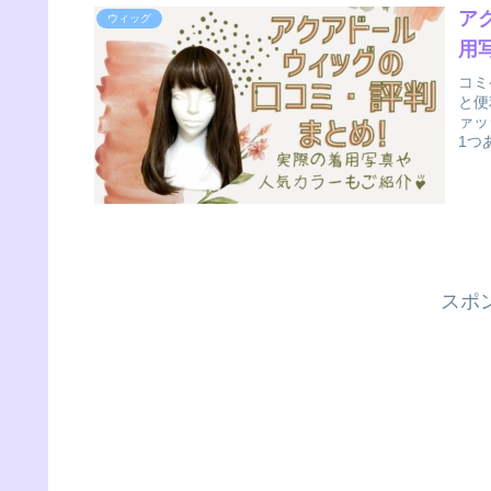
ア
ウィッグ
用
コミ
と便
ァッ
1つ
ン用
をご
スポ