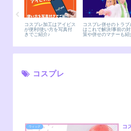
の評判は
コスプレ加工はアイビス
コスプレ併せのトラブ
イズ感や
が便利!使い方を写真付
はこれで解決!事前の対
ても紹介
きでご紹介♪
策や併せのマナーも紹
コスプレ
コ
ウィッグ