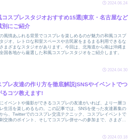
2024.06.24
風コスプレスタジオおすすめ15選|東京・名古屋など
域別にご紹介
の風情あふれる背景でコスプレを楽しめるのが魅力の和風コスプ
タジオ。レトロな和室スペースや古民家をまるまる利用できるな
さまざまなスタジオがあります。今回は、北海道から南は沖縄ま
全国各地から厳選した和風コスプレスタジオをご紹介します。
2024.04.30
スプレ友達の作り方を徹底解説|SNSやイベントでつ
がるコツ教えます!
にイベントや撮影ができるコスプレの友達がいれば、より一層コ
レ生活を楽しめるもの。この記事では、SNSを使った友達募集の
から、Twitterでのコスプレ交流テクニック、コスプレイベントで
刺交換のポイント、そしてコスプレ併せへの参加まで、さまざま
達作りの方法をご紹介します!
2024.03.18