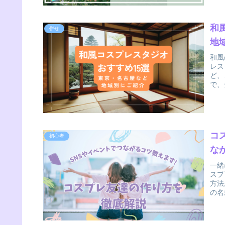
和
併せ
地
和風
レス
ど、
で、
コ
初心者
な
一緒
スプ
方法
の名
な友