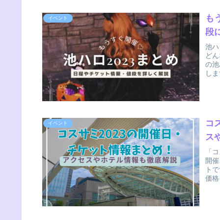
も
イベント
段
池ハ
どん
の池
しま
コ
イベント
ス
「コ
開催
トで
価格
介し
なん
ださ