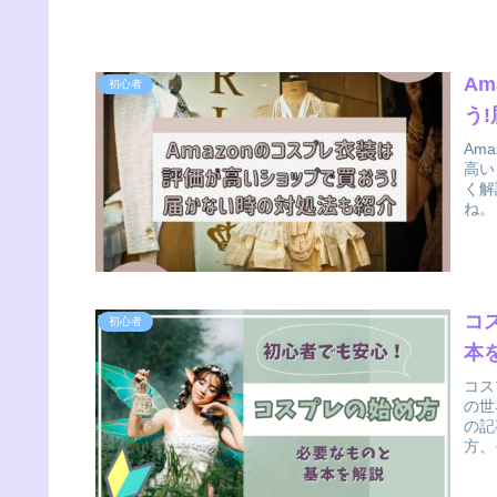
A
初心者
う
Am
高い
く解
ね。
コ
初心者
本
コス
の世
の記
方、
す。