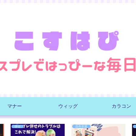
マナー
ウィッグ
カラコン
併せ
自作衣装