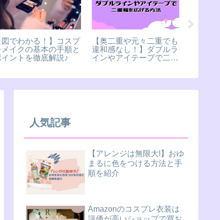
【図でわかる！】コスプ
【奥二重や元々二重でも
コスプ
レメイクの基本の手順と
違和感なし！】ダブルラ
徹底解説
ポイントを徹底解説♪
インやアイテープで二重
ビニでの
幅を広げる方法
人気記事
【アレンジは無限大!】おゆ
まるに色をつける方法と手
順を紹介
Amazonのコスプレ衣装は
評価が高いショップで買お