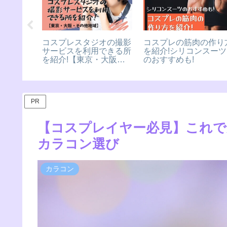
コスプレ
コスプレスタジオの撮影
コスプレの筋肉の作り
ー8社の
サービスを利用できる所
を紹介!シリコンスーツ
とめ！
を紹介!【東京・大阪・
のおすすめも!
その他地域】
PR
【コスプレイヤー必見】これで
カラコン選び
カラコン